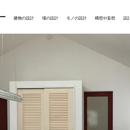
建物の設計
場の設計
モノの設計
構想や妄想
設