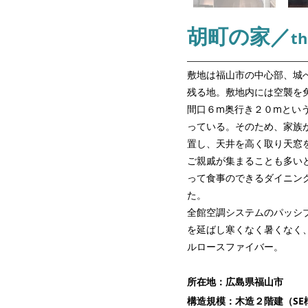
胡町の家／
t
敷地は福山市の中心部、城
残る地。敷地内には空襲を
間口６m奥行き２０mとい
っている。そのため、家族が
置し、天井を高く取り天窓
ご親戚が集まることも多い
って食事のできるダイニン
た。
全館空調システムのパッシ
を延ばし寒くなく暑くなく
ルロースファイバー。
所在地：広島県福山市
構造規模：木造２階建（SE