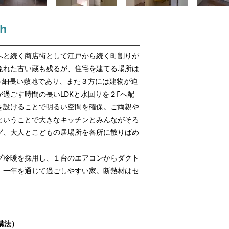
hh
へと続く商店街として江戸から続く町割りが
免れた古い蔵も残るが、住宅を建てる場所は
う細長い敷地であり、また３方には建物が迫
過ごす時間の長いLDKと水回りを２Fへ配
を設けることで明るい空間を確保。ご両親や
ということで大きなキッチンとみんながそろ
グ、大人とこどもの居場所を各所に散りばめ
ブ冷暖を採用し、１台のエアコンからダクト
、一年を通じて過ごしやすい家。断熱材はセ
構法）