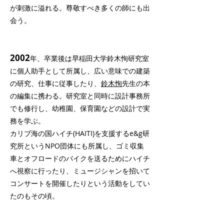
が刺激に溢れる。尊敬すべき多くの師にも出
会う。
2002
年、卒業後は早稲田大学
鈴木恂
研究室
に個人助手として所属し、広い意味での建築
の研究、仕事に従事したり、
鈴木恂
先生の本
の編集に携わる。研究室と同時に設計事務所
でも修行し、幼稚園、保育園などの設計で実
務を学ぶ。
カリブ海の国ハイチ(HAITI)を支援する
e&g研
究所
というNPO団体にも所属し、ゴミ収集
車とオフロードのバイクを送るためにハイチ
へ視察に行ったり、ミュージシャンを招いて
コンサートを開催したりという活動をしてい
たのもその頃。