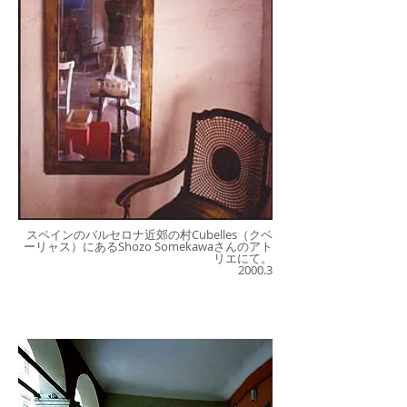
スペインのバルセロナ近郊の村Cubelles（クベ
ーリャス）にある
Shozo Somekawa
さんのアト
リエにて。
2000.3