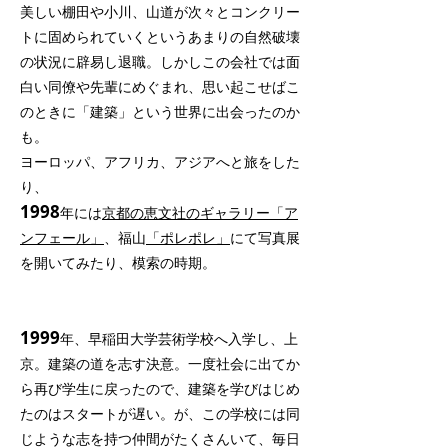
美しい棚田や小川、山道が次々とコンクリー
トに固められていくというあまりの自然破壊
の状況に辟易し退職。しかしこの会社では面
白い同僚や先輩にめぐまれ、思い起こせばこ
のときに「建築」という世界に出会ったのか
も。
ヨーロッパ、アフリカ、アジアへと旅をした
り、
1998
年には
京都の恵文社のギャラリー「ア
ンフェール」
、福山
「ポレポレ」
にて写真展
を開いてみたり、模索の時期。
1999
年、
早稲田大学芸術学校
へ入学し、上
京。建築の道を志す決意。一度社会に出てか
ら再び学生に戻ったので、建築を学びはじめ
たのはスタートが遅い。が、この学校には同
じような志を持つ仲間がたくさんいて、毎日