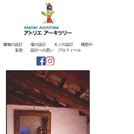
建物の設計
場の設計
モノの設計
構想や
妄想
設計への思い
プロフィール