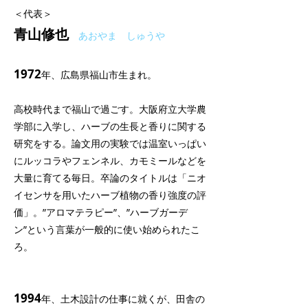
＜代表＞
青山修也
あおやま しゅうや
1972
年、広島県福山市生まれ。
高校時代まで福山で過ごす。大阪府立大学農
学部に入学し、ハーブの生長と香りに関する
研究をする。論文用の実験では温室いっぱい
にルッコラやフェンネル、カモミールなどを
大量に育てる毎日。卒論のタイトルは
「ニオ
イセンサを用いたハーブ植物の香り強度の評
価」
。”アロマテラピー”、”ハーブガーデ
ン”という言葉が一般的に使い始められたこ
ろ。
1994
年、土木設計の仕事に就くが、田舎の