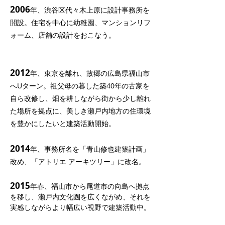
2006
年、渋谷区代々木上原に設計事務所を
開設。住宅を中心に幼稚園、マンションリフ
ォーム、店舗の設計をおこなう。
2012
年、東京を離れ、故郷の広島県福山市
へUターン。祖父母の暮した築40年の古家を
自ら改修し、畑を耕しながら街から少し離れ
た場所を拠点に、美しき瀬戸内地方の住環境
を豊かにしたいと建築活動開始。
2014
年、事務所名を「青山修也建築計画」
改め、「アトリエ アーキツリー」に改名。
2015
年
春
、福山市から尾道市の向島へ拠点
を移し、瀬戸内文化圏を広くながめ、それを
実感しながらより幅広い視野で建築活動中。