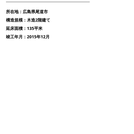
所在地：広島県尾道市
構造規模：木造2階建て
延床面積：135平米
竣工年月：2015年12月
アトリエ アーキツリー 一級建築士事務所
722-0073
広島県尾道市向島町2668-1
architree mountainblue.jp
http://mountainblue.jp/architree