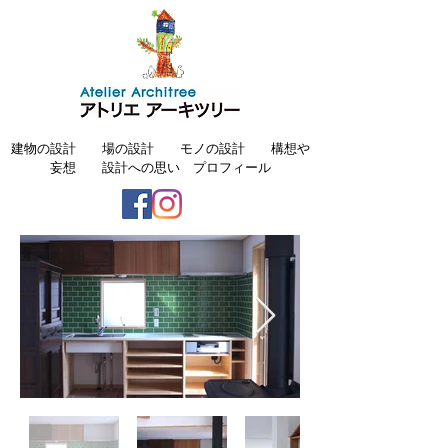
建物の設計
場の設計
モノの設計
構想や
妄想
設計への思い
プロフィール