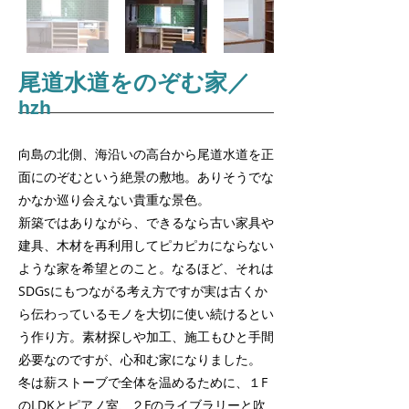
尾道水道をのぞむ家／
hzh
向島の北側、海沿いの高台から尾道水道を正
面にのぞむという絶景の敷地。ありそうでな
かなか巡り会えない貴重な景色。
新築ではありながら、できるなら古い家具や
建具、木材を再利用してピカピカにならない
ような家を希望とのこと。なるほど、それは
SDGsにもつながる考え方ですが実は古くか
ら伝わっているモノを大切に使い続けるとい
う作り方。素材探しや加工、施工もひと手間
必要なのですが、心和む家になりました。
冬は薪ストーブで全体を温めるために、１F
のLDKとピアノ室、２Fのライブラリーと吹