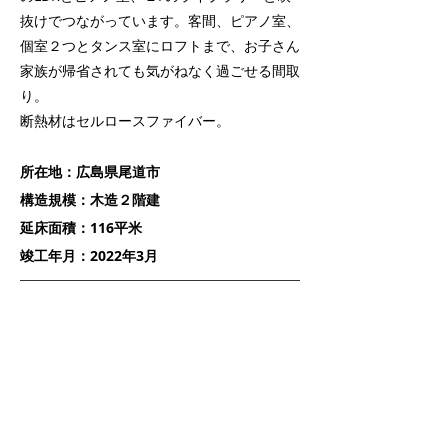
抜けでつながっています。客間、ピアノ室、
個室２つとタンス室にロフトまで、お子さん
家族が帰省されても気がねなく過ごせる間取
り。
断熱材はセルロースファイバー。
所在地：広島県尾道市
構造規模：木造２階建
延床面積：116平米
竣工年月：2022年3月
アトリエ アーキツリー 一級建築士事務所
722-0073
広島県尾道市向島町2668-1